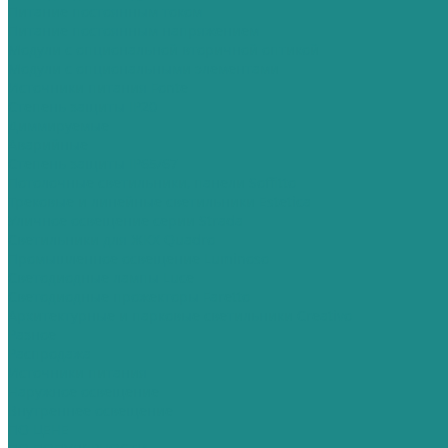
Питание постоянным током
Питание постоянным напряжением
Модули с опциональной вторичной оптикой
Модули с опциональными элементами
Источники питания Fonte
Степень защиты IP20
Диммируемые
Аварийные
Степень защиты IP65/67
Потолочные светильники, панели Soffitto
Трековые и линейные светильники Estetica
Уличное освещение серии Strada
Cветильники для ЖКХ Quadro
Промышленное освещение Luminoso
Светодиодные лампы Luce
Светодиодные прожекторы Faretto
Архитектурные и парковые светильники Creativo
Разное
Распродажа
Источники питания
Наружное освещение
Внутреннее освещение
ПО ЦЕНЕ