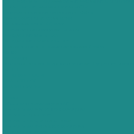
Степень защиты IP20
Диммируемые
Аварийные
Степень защи
Потолочные светильники, панели Soffitto
Трековые и линейные светильники Estetica
Уличное освещение серии Strada
Cветильники для ЖКХ Quadro
Промышленное освещение Luminoso
Светодиодные лампы Luce
Светодиодные прожекторы Faretto
Архитектурные и парковые светильники Creativo
Разное
Распродажа
Источники питания
Наружное освещение
Внутреннее освеще
ПО ЦЕНЕ
ПО ПОПУЛЯРНОСТИ
ЗАДАТЬ ВОПРОС
ОСТАВИТЬ ЗАЯВКУ
...
Каталог
Наборы для переоснащения Affina
Комплекты для внутреннего освещения
Комплекты серии Prom
Комплекты с вторичной оптикой
Комплекты для аварийного освещения
Светодиодные модули Brillare