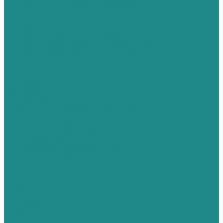
Комплекты для аварийного освещения
Светодиодные модули Brillare
Питание постоянным током
Питание постоянным напряжением
Модули с опциональной вторичной оптикой
Модули с опциональными элементами
Источники питания Fonte
Степень защиты IP20
Диммируемые
Аварийные
Степень защиты IP65/67
Потолочные светильники, панели Soffitto
Трековые и линейные светильники Estetica
Уличное освещение серии Strada
Cветильники для ЖКХ Quadro
Промышленное освещение Luminoso
Светодиодные лампы Luce
Светодиодные прожекторы Faretto
Архитектурные и парковые светильники Creativo
Разное
Распродажа
Источники питания
Наружное освещение