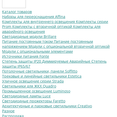
Каталог товаров
Наборы для переоснащения Affina
Комплекты для внутреннего освещения
Комплекты серии
Prom
Комплекты с вторичной оптикой
Комплекты для
аварийного освещения
Светодиодные модули Brillare
Питание постоянным током
Питание постоянным
напряжением
Модули с опциональной вторичной оптикой
Модули с опциональными элементами
Источники питания Fonte
Степень защиты IP20
Диммируемые
Аварийные
Степень
защиты IP65/67
Потолочные светильники, панели Soffitto
Трековые и линейные светильники Estetica
Уличное освещение серии Strada
Cветильники для ЖКХ Quadro
Промышленное освещение Luminoso
Светодиодные лампы Luce
Светодиодные прожекторы Faretto
Архитектурные и парковые светильники Creativo
Разное
Распродажа