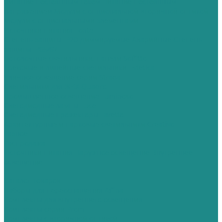
Питание постоянным током
Питание постоянным
напряжением
Модули с опциональной вторичной оптикой
Модули с опциональными элементами
Источники питания Fonte
Степень защиты IP20
Диммируемые
Аварийные
Степень
защиты IP65/67
Потолочные светильники, панели Soffitto
Трековые и линейные светильники Estetica
Уличное освещение серии Strada
Cветильники для ЖКХ Quadro
Промышленное освещение Luminoso
Светодиодные лампы Luce
Светодиодные прожекторы Faretto
Архитектурные и парковые светильники Creativo
Разное
Распродажа
Источники питания
Наружное освещение
Внутреннее
освещение
...
Каталог товаров
Наборы для переоснащения Affina
Комплекты для внутреннего освещения
Комплекты серии Prom
Комплекты с вторичной оптикой