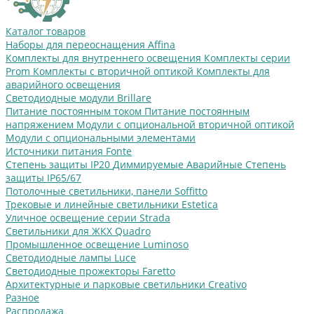
Каталог товаров
Наборы для переоснащения Affina
Комплекты для внутреннего освещения
Комплекты серии
Prom
Комплекты с вторичной оптикой
Комплекты для
аварийного освещения
Светодиодные модули Brillare
Питание постоянным током
Питание постоянным
напряжением
Модули с опциональной вторичной оптикой
Модули с опциональными элементами
Источники питания Fonte
Степень защиты IP20
Диммируемые
Аварийные
Степень
защиты IP65/67
Потолочные светильники, панели Soffitto
Трековые и линейные светильники Estetica
Уличное освещение серии Strada
Cветильники для ЖКХ Quadro
Промышленное освещение Luminoso
Светодиодные лампы Luce
Светодиодные прожекторы Faretto
Архитектурные и парковые светильники Creativo
Разное
Распродажа