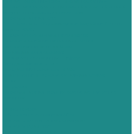
Питание постоянным током
Питание постоянным
напряжением
Модули с опциональной вторичной оптикой
Модули с опциональными элементами
Источники питания Fonte
Степень защиты IP20
Диммируемые
Аварийные
Степень
защиты IP65/67
Потолочные светильники, панели Soffitto
Трековые и линейные светильники Estetica
Уличное освещение серии Strada
Cветильники для ЖКХ Quadro
Промышленное освещение Luminoso
Светодиодные лампы Luce
Светодиодные прожекторы Faretto
Архитектурные и парковые светильники Creativo
Разное
Распродажа
Источники питания
Наружное освещение
Внутреннее
освещение
...
Каталог товаров
Наборы для переоснащения Affina
Комплекты для внутреннего освещения
Комплекты серии Prom
Комплекты с вторичной оптикой