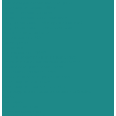
Комплекты для аварийного освещения
Светодиодные модули Brillare
Питание постоянным током
Питание постоянным напряжением
Модули с опциональной вторичной оптикой
Модули с опциональными элементами
Источники питания Fonte
Степень защиты IP20
Диммируемые
Аварийные
Степень защиты IP65/67
Потолочные светильники, панели Soffitto
Трековые и линейные светильники Estetica
Уличное освещение серии Strada
Cветильники для ЖКХ Quadro
Промышленное освещение Luminoso
Светодиодные лампы Luce
Светодиодные прожекторы Faretto
Архитектурные и парковые светильники Creativo
Разное
Распродажа
Источники питания
Наружное освещение